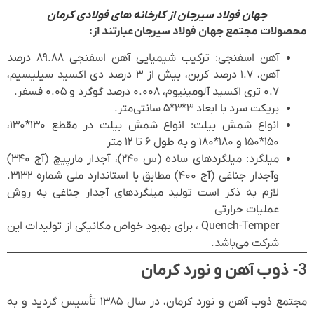
جهان فولاد سیرجان از کارخانه های فولادی کرمان
محصولات مجتمع جهان فولاد سیرجان عبارتند از:
آهن اسفنجی: ترکیب شیمیایی آهن اسفنجی ۸۹.۸۸ درصد
آهن، ۱.۷ درصد کربن، بیش از ۳ درصد دی اکسید سیلیسیم،
۰.۷ تری اکسید آلومینیوم، ۰.۰۰۸ درصد گوگرد و ۰.۰۵ فسفر.
بریکت سرد با ابعاد ۳*۳*۵ سانتی‌متر.
انواع شمش بیلت: انواع شمش بیلت در مقطع ۱۳۰*۱۳۰،
۱۵۰*۱۵۰ و ۱۸۰*۱۸۰ و به طول ۶ تا ۱۲ متر
میلگرد: میلگردهای ساده (س ۲۴۰)، آجدار مارپیچ (آج ۳۴۰)
وآجدار جناغی (آج ۴۰۰) مطابق با استاندارد ملی شماره ۳۱۳۲.
لازم به ذکر است تولید میلگردهای آجدار جناغی به روش
عملیات حرارتی
Quench-Temper ، برای بهبود خواص مکانیکی از تولیدات این
شرکت می‌باشد.
3-
ذوب آهن و نورد کرمان
مجتمع ذوب آهن و نورد کرمان، در سال ۱۳۸۵ تأسیس گردید و به