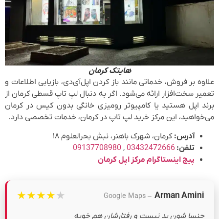
هایتک کرمان
علاوه بر فروش، خدماتی مانند باز کردن اپل‌آی‌دی، بازیابی اطلاعات و
تعمیر سخت‌افزار ارائه می‌شود. اگر به دنبال لپ تاپ قسطی کرمان از
برند اپل هستید یا کامپیوتر رومیزی خانگی بدون کیس در کرمان
می‌خواهید، این مرکز خرید لپ تاپ در کرمان، خدمات تخصصی دارد.
آدرس:
کرمان، شهرک باهنر، نبش بحرالعلوم ۱۸
تلفن:
03432472666
,
09137708980
پیج اینستاگرام مرکز اپل کرمان
★
★
★
★
★
Arman Amini
– Google Maps
جنسا شون بد نیست و رفتارشان هم خوبه