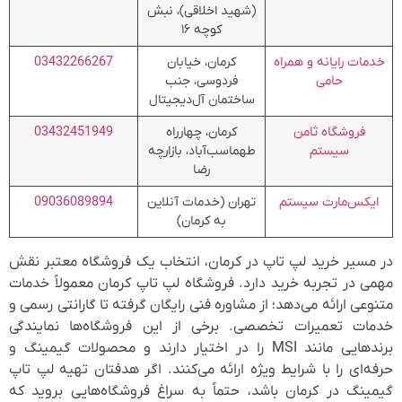
(شهید اخلاقی)، نبش
کوچه ۱۶
خدمات رایانه و همراه
کرمان، خیابان
03432266267
حامی
فردوسی، جنب
ساختمان آل‌دیجیتال
فروشگاه ثامن
کرمان، چهارراه
03432451949
سیستم
طهماسب‌آباد، بازارچه
رضا
ایکس‌مارت سیستم
تهران (خدمات آنلاین
09036089894
به کرمان)
در مسیر خرید لپ تاپ در کرمان، انتخاب یک فروشگاه معتبر نقش
مهمی در تجربه خرید دارد. فروشگاه لپ تاپ کرمان معمولاً خدمات
متنوعی ارائه می‌دهد؛ از مشاوره فنی رایگان گرفته تا گارانتی رسمی و
خدمات تعمیرات تخصصی. برخی از این فروشگاه‌ها نمایندگی
برندهایی مانند MSI را در اختیار دارند و محصولات گیمینگ و
حرفه‌ای را با شرایط ویژه ارائه می‌کنند. اگر هدفتان تهیه لپ تاپ
گیمینگ در کرمان باشد، حتماً به سراغ فروشگاه‌هایی بروید که