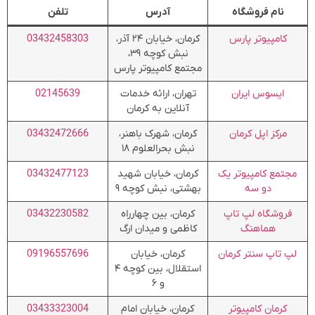
نام فروشگاه
آدرس
تلفن
کامپیوتر پارس
کرمان، خیابان ۲۴ آذر،
03432458303
نبش کوچه ۳۹،
مجتمع کامپیوتر پارس
ایسوس ایران
تهران، ارائه خدمات
02145639
آنلاین به کرمان
مرکز اپل کرمان
کرمان، شهرک باهنر،
03432472666
نبش بحرالعلوم ۱۸
مجتمع کامپیوتر یک
کرمان، خیابان شهید
03432477123
دو سه
بهشتی، نبش کوچه ۹
فروشگاه لپ تاپ
کرمان، بین چهارراه
03432230582
هماهنگ
کاظمی و میدان ارگ
لپ تاپ سنتر کرمان
کرمان، خیابان
09196557696
استقلال، بین کوچه ۴
و ۶
کرمان کامپیوتر
کرمان، خیابان امام
03433323004