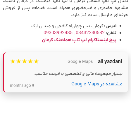
دنبال لپ تاپ قسطی کرمان یا لپ تاپ گیمینگ در کرمان باشید،
مشاوره حضوری و غیرحضوری همراه است. خدمات پس از فروش
حرفه‌ای و ارسال سریع نیز دارد.
آدرس:
کرمان، بین چهارراه کاظمی و میدان ارگ
تلفن:
03432230582
,
09303992485
پیج اینستاگرام لپ تاپ هماهنگ کرمان
★
★
★
★
★
ali yazdani
– Google Maps
بسیار مجموعه عالی و تخصصی با قیمت مناسب
مشاهده در Google Maps
9 months ago