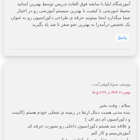
آموزشگاه ایلیا با سایقه فوق العاده تدریس توسط بهترین اساتید
محیط اموزشی با کیفیت با بهترین سیستم آموزشی رو در اختیار
شما میگذاره اینجا میتونید حرفه ی طراحی دکوراسیون رو به عنوان
یک تخصص درآمدزا به بهترین نحو صفر تا صد یاد بگیرید.
پاسخ
یوسف سوادکوهی
گفت:
بهمن ۲۰, ۱۴۰۴ در ۸:۳۷ ق٫ظ
سلام ، وقت بخیر
بنده مدتی هست دنبال ارتقا در زمینه ی شغلی خودم هستم (کابینت
و دکوراسیون ام دی اف )
و علاقه مند هستم دکوراسیون داخلی رو بصورت حرفه ای
آموزش‌ببینم و کار کنم
ولی نمیدونم چطوری و از کجا شروع کنم