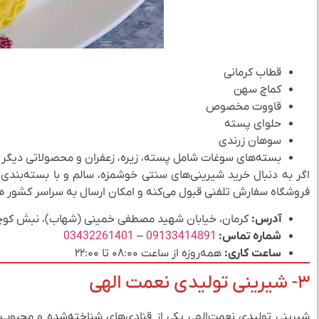
قطاب کرمانی
کماچ سهن
قاووت مخصوص
حلوای پسته
سوهان زرندی
بسته‌های سوغات شامل پسته، زیره، زعفران و محصولاتی دیگر
اگر به دنبال خرید شیرینی‌های سنتی خوشمزه، سالم و با بسته‌بندی 
فروشگاه سفارش تلفنی قبول می‌کنه و امکان ارسال به سراسر کشور هم
آدرس:
کرمان، خیابان شهید مصطفی خمینی (شهاب)، نبش کوچه 
شماره تماس:
09133414891
–
03432261401
ساعت کاری:
همه‌روزه از ساعت ۰۸:۰۰ تا ۲۲:۰۰
۳- شیرینی تولیدی نعمت الهی
شیرینی تولیدی نعمت‌الهی یکی از قنادی‌های شناخته‌شده و محبوب 