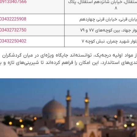
ستقلال، خیابان شانزدهم استقلال، پلاک
09133407566
۸
ابان قرنی، خیابان قرنی چهاردهم
03432225908
ار جهاد، بین کوچه‌های ۷۷ و ۷۹
03432732750
بلوار شهید چمران، نبش کوچه ۷
03432250402
مواد اولیه درجه‌یک، توانسته‌اند جایگاه ویژه‌ای در میان گردشگران و
های استاندارد، این امکان را فراهم کرده‌اند تا شیرینی‌های تازه و ب